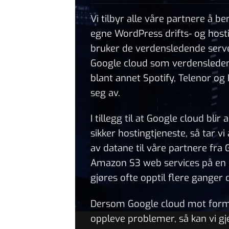
Vi tilbyr alle våre partnere å b
egne WordPress drifts- og hosti
bruker de verdensledende serve
Google cloud som verdenslede
blant annet Spotify, Telenor og
seg av.
I tillegg til at Google cloud bli
sikker hostingtjeneste, så tar v
av datane til våre partnere fra 
Amazon S3 web services på en d
gjøres ofte opptil flere ganger d
Dersom Google cloud mot form
oppleve problemer, så kan vi g