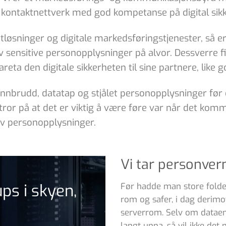
 kontaktnettverk med god kompetanse på digital sikk
øsninger og digitale markedsføringstjenester, så er d
v sensitive personopplysninger på alvor. Dessverre fi
eta den digitale sikkerheten til sine partnere, like g
ainnbrudd, datatap og stjålet personopplysninger før
, tror på at det er viktig å være føre var når det ko
av personopplysninger.
Vi tar personvern
ps i skyen,
Før hadde man store folde
rom og safer, i dag derimo
serverrom. Selv om dataene
langt unna, så vil ikke det 