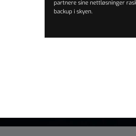
partnere sine nettløsninger ras
backup i skyen.