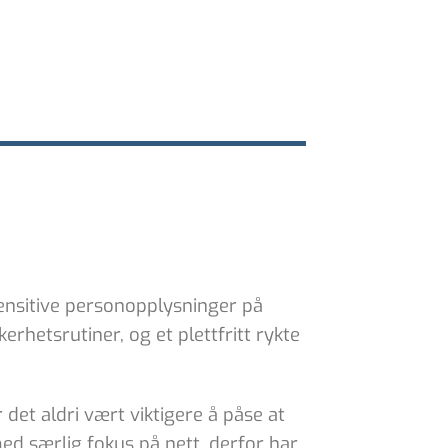
sensitive personopplysninger på
erhetsrutiner, og et plettfritt rykte
det aldri vært viktigere å påse at
ed særlig fokus på nett, derfor har