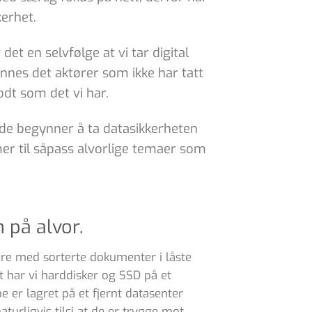
erhet.
et en selvfølge at vi tar digital
nnes det aktører som ikke har tatt
odt som det vi har.
 de begynner å ta datasikkerheten
mmer til såpass alvorlige temaer som
 på alvor.
re med sorterte dokumenter i låste
t har vi harddisker og SSD på et
 er lagret på et fjernt datasenter
naturligvis tilsi at de er trygge mot