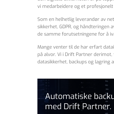
vi medarbeidere og et profesjonelt
Som en helhetlig leverandør av nettl
sikkerhet, GDPR, og håndteringen a
de samme forutsetningene for å ivar
Mange venter til de har erfart dat
på alvor. Vi i Drift Partner derimot
datasikkerhet, backups og lagring 
Automatiske backu
med Drift Partner.