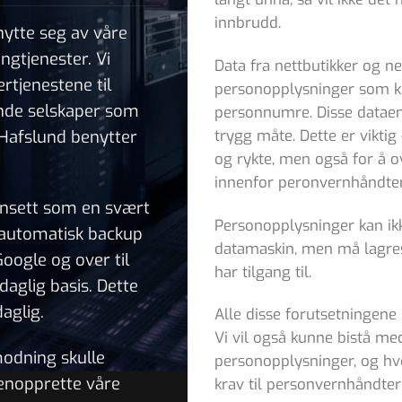
innbrudd.
enytte seg av våre
ngtjenester. Vi
Data fra nettbutikker og ne
rtjenestene til
personopplysninger som kr
nde selskaper som
personnumre. Disse dataene
 Hafslund benytter
trygg måte. Dette er viktig 
og rykte, men også for å o
innenfor peronvernhåndte
r ansett som en svært
Personopplysninger kan ik
i automatisk backup
datamaskin, men må lagres
Google og over til
har tilgang til.
aglig basis. Dette
aglig.
Alle disse forutsetningene bl
Vi vil også kunne bistå med
odning skulle
personopplysninger, og hv
jenopprette våre
krav til personvernhåndter