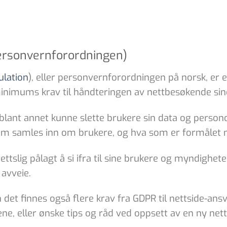
ersonvernforordningen)
ulation
), eller personvernforordningen på norsk, er 
inimums krav til håndteringen av nettbesøkende sin
ant annet kunne slette brukere sin data og persono
om samles inn om brukere, og hva som er formålet 
i rettslig pålagt å si ifra til sine brukere og myndigh
avveie.
 det finnes også flere krav fra GDPR til nettside-an
e, eller ønske tips og råd ved oppsett av en ny nettje