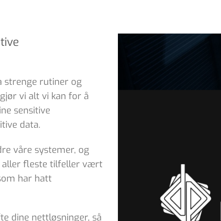
tive
ha strenge rutiner og
ør vi alt vi kan for å
ne sensitive
tive data.
dre våre systemer, og
ller fleste tilfeller vært
som har hatt
te dine nettløsninger, så