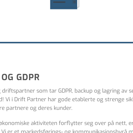
 OG GDPR
og driftspartner som tar GDPR, backup og lagring av 
! Vi i Drift Partner har gode etablerte og strenge sikk
åre partnere og deres kunder.
onomiske aktiviteten forflytter seg over på nett, er 
p. Vi er et markedsførings- og kommunikasjonsbyrå m