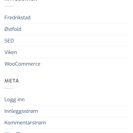
Fredrikstad
Østfold
SEO
Viken
WooCommerce
META
Logg inn
Innleggsstrøm
Kommentarstrøm