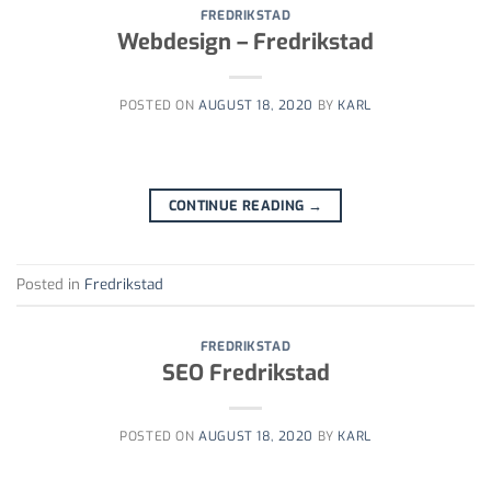
FREDRIKSTAD
Webdesign – Fredrikstad
POSTED ON
AUGUST 18, 2020
BY
KARL
CONTINUE READING
→
Posted in
Fredrikstad
FREDRIKSTAD
SEO Fredrikstad
POSTED ON
AUGUST 18, 2020
BY
KARL