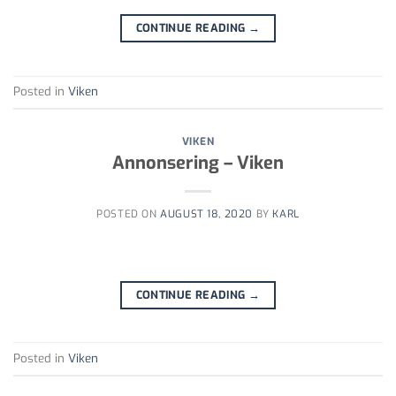
CONTINUE READING
→
Posted in
Viken
VIKEN
Annonsering – Viken
POSTED ON
AUGUST 18, 2020
BY
KARL
CONTINUE READING
→
Posted in
Viken