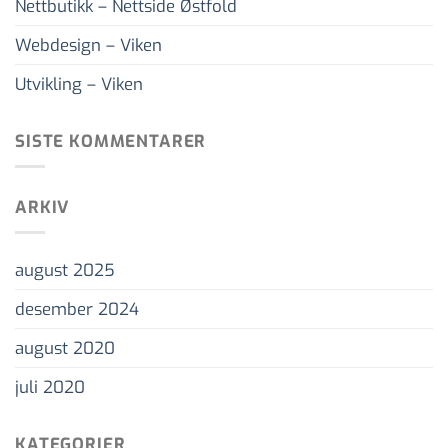
Nettbutikk – Nettside Østfold
Webdesign – Viken
Utvikling – Viken
SISTE KOMMENTARER
ARKIV
august 2025
desember 2024
august 2020
juli 2020
KATEGORIER