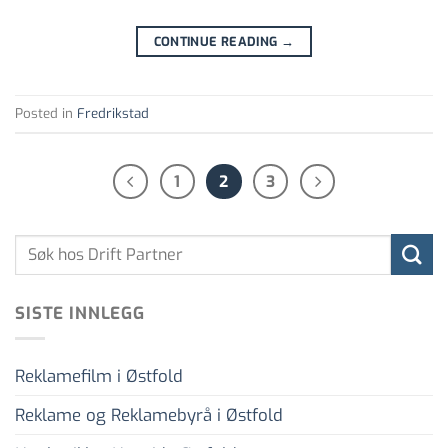
CONTINUE READING
→
Posted in
Fredrikstad
1
2
3
SISTE INNLEGG
Reklamefilm i Østfold
Reklame og Reklamebyrå i Østfold